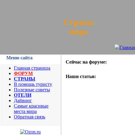
Страны
мира
Главна
Меню сайта
Сейчас на форуме:
Главная страница
ФОРУМ
Наши статьи:
СТРАНЫ
В помощь туристу
Полезные советы
ОТЕЛИ
Дайвинг
Самые красивые
места мира
Обратная связь